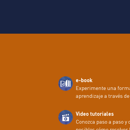
e-book
Experimente una forma 
aprendizaje a través de
Video tutoriales
Conozca paso a paso y 
posibles cómo resolver l