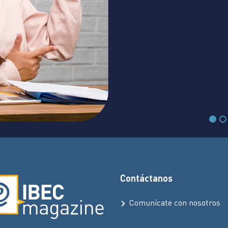
 propuestas de valor, aplicar
 trabajar cooperativamente
s y metas. Y evaluar los
 de emprendimiento.”
Contáctanos
Comunícate con nosotros