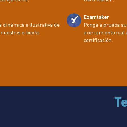
Examtaker
dinámica e ilustrativa de
Ponga a prueba su
 nuestros e-books.
acercamiento real 
certificación.
T