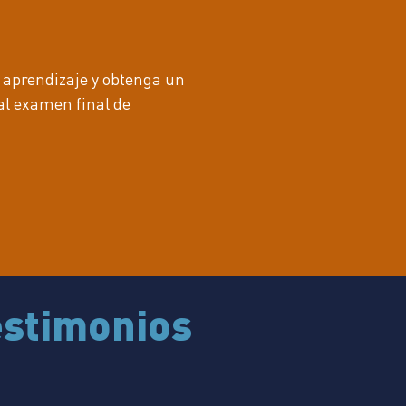
 aprendizaje y obtenga un
al examen final de
estimonios