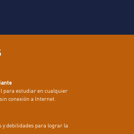
s
iante
 para estudiar en cualquier
sin conexión a Internet.
 y debilidades para lograr la