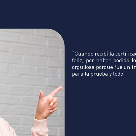
es Esther Camacho Quimioque
TESTIMONIO DOCENTE
n gran soporte en el área de
“Cuando recibí la certifi
abajo. Nos ha permitido
feliz, por haber podido 
 y la innovación en nuestros
orgullosa porque fue un 
 habilidades empresariales,
para la prueba y todo.”
 equipo y la colaboración.
s a través de simulaciones
alecer las competencias
mbito empresarial y el
a resiliencia. Dentro de las
visto fortalecidas tenemos,
os virtuales, gestionar
no virtual, interactuar en
rear objetos virtuales en