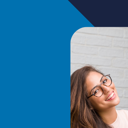
MSC. Xavier Gonzalez
Merced
TESTIMONIO DOCENTE
eneficios que tenemos con la
“IBEC ha representado u
que, tanto en la materia de
educación para el tr
s, como en la materia de
fomentar la creatividad
los chicos están recibiendo
estudiantes, educar en
van a servir no solamente en
fomentar el trabajo en
o también en la vida. La
Experiencias práctica
ón de negocios tiene mucha
empresariales, fort
ermite a los chicos aprender
educativas en el á
de hoy de los negocios y
pensamiento crítico y l
ienen una visión holística de
capacidades que se han 
 marketing puede aplicarse en
personalizar entorn
e ellos estudien, ya sea en la
información del entor
tura, en leyes, porque ellos
entornos virtuales, c